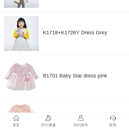
K1718+K1726Y Dress Grey
B1701 Baby Star dress pink
B1704P Baby full lace dress pink
首页
2021春夏
2021秋冬
联系