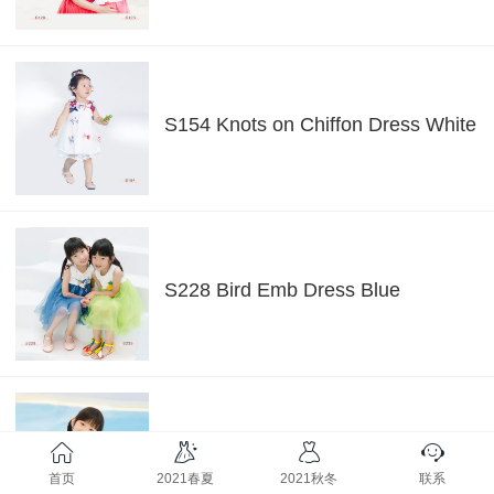
S154 Knots on Chiffon Dress White
S228 Bird Emb Dress Blue
S237 Floral Emb Dress White
首页
2021春夏
2021秋冬
联系