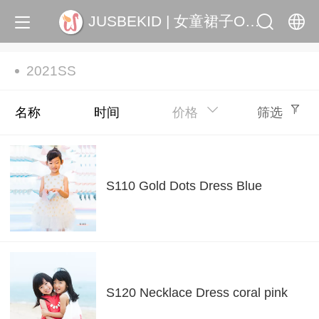
JUSBEKID | 女童裙子OEM, ODM
中文
2021SS
English
名称
时间
价格
筛选
S110 Gold Dots Dress Blue
S120 Necklace Dress coral pink